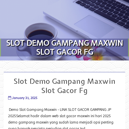
Skip to content
SLOT DEMO GAMPANG MAXWIN
SLOT GACOR FG
Slot Demo Gampang Maxwin
Slot Gacor Fg
January 31, 2025
Demo Slot Gampang Maxwin - LINK SLOT GACOR GAMPANG JP
2025Selamat hadir dalam web slot gacor maxwin ini hari 2025
demo gampang maxwin yang sudah lama menjadi opsi penting
guna banyak pencinta perjudian slot gacor Ind