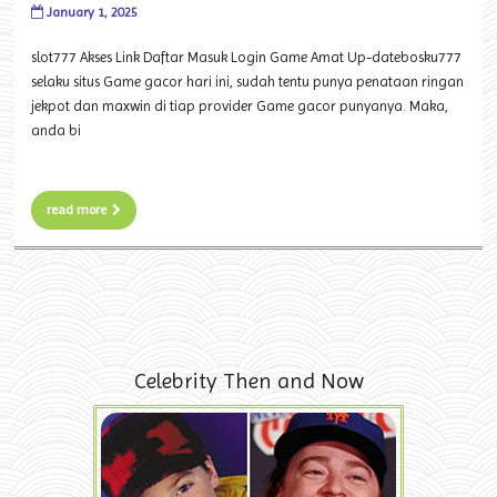
January 1, 2025
slot777 Akses Link Daftar Masuk Login Game Amat Up-datebosku777
selaku situs Game gacor hari ini, sudah tentu punya penataan ringan
jekpot dan maxwin di tiap provider Game gacor punyanya. Maka,
anda bi
read more
Celebrity Then and Now