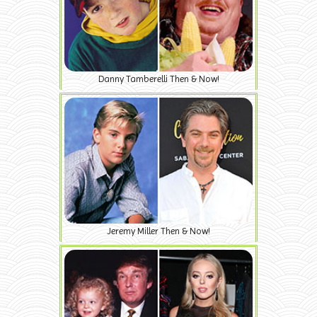
Danny Tamberelli Then & Now!
Jeremy Miller Then & Now!